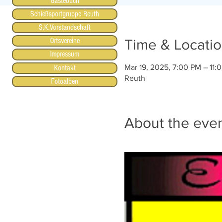
Gästebuch
Schießsportgruppe Reuth
S.K.Vorstandschaft
Ortsvereine
Time & Locati
Impressum
Mar 19, 2025, 7:00 PM – 11:
Kontakt
Reuth
Fotoalben
About the eve