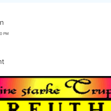
on
00 PM
nt