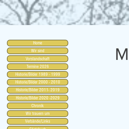
Home
M
Wir sind
Vorstandschaft
Termine 2026
Historie/Bilder 1989 - 1999
Historie/Bilder 2000 - 2010
Historie/Bilder 2011- 2019
Historie/Bilder 2020 -2029
Chronik
Wir trauern um
Verbände/Links