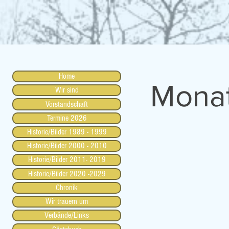
Home
Monat
Wir sind
Vorstandschaft
Termine 2026
Historie/Bilder 1989 - 1999
Historie/Bilder 2000 - 2010
Historie/Bilder 2011- 2019
Historie/Bilder 2020 -2029
Chronik
Wir trauern um
Verbände/Links