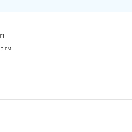
on
:00 PM